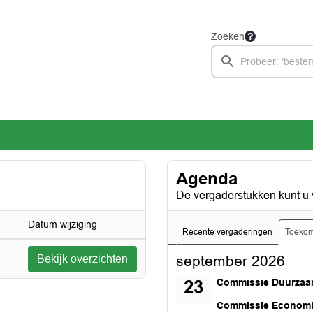
Zoeken
Agenda
De vergaderstukken kunt u 
Datum wijziging
Recente vergaderingen
Toekom
Bekijk overzichten
september 2026
woensdag 23 septemb
Commissie Duurzaa
23
woensdag 23 septemb
Commissie Econom