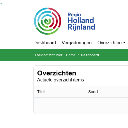
Ga naar de inhoud van deze pagina
Ga naar het zoeken
Ga naar het menu
Dashboard
Vergaderingen
Overzichten
U bevindt zich hier:
Home
Dashboard
Overzichten
Actuele overzicht items
Titel
Soort