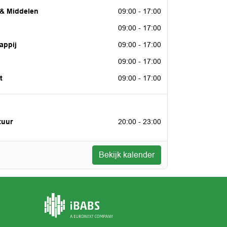
er 2026
& Middelen
09:00 - 17:00
er 2026
09:00 - 17:00
er 2026
appij
09:00 - 17:00
er 2026
09:00 - 17:00
er 2026
t
09:00 - 17:00
2026
tuur
20:00 - 23:00
Bekijk kalender