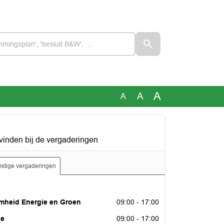
A
A
A
vinden bij de vergaderingen
stige vergaderingen
er 2026
mheid Energie en Groen
09:00 - 17:00
er 2026
ie
09:00 - 17:00