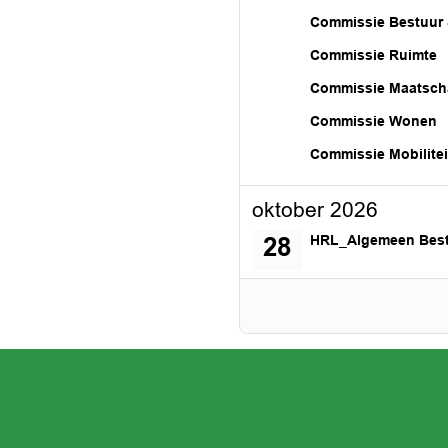
woensdag 23 septemb
Commissie Bestuur 
woensdag 23 septemb
Commissie Ruimte
woensdag 23 septemb
Commissie Maatsch
woensdag 23 septemb
Commissie Wonen
woensdag 23 septemb
Commissie Mobilitei
oktober 2026
woensdag 28 oktober 
HRL_Algemeen Bes
28
er geopend
ster geopend